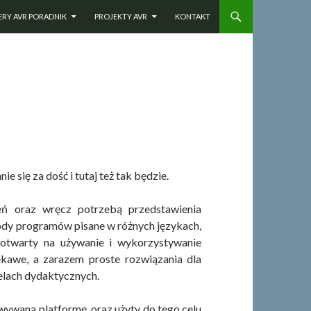
CI
RY AVR PORADNIK
PROJEKTY AVR
KONTAKT
ie się za dość i tutaj też tak będzie.
ń oraz wręcz potrzebą przedstawienia
kody programów pisane w różnych językach,
ć otwarty na używanie i wykorzystywanie
iekawe, a zarazem proste rozwiązania dla
elach dydaktycznych.
ywaną platformę, oraz użyty do tego celu