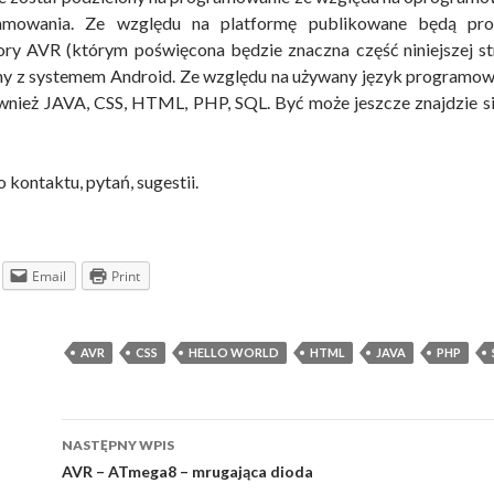
amowania. Ze względu na platformę publikowane będą pro
ry AVR (którym poświęcona będzie znaczna część niniejszej s
ony z systemem Android. Ze względu na używany język programowa
ównież JAVA, CSS, HTML, PHP, SQL. Być może jeszcze znajdzie się
kontaktu, pytań, sugestii.
Email
Print
AVR
CSS
HELLO WORLD
HTML
JAVA
PHP
Nawigacja
NASTĘPNY WPIS
wpisu
AVR – ATmega8 – mrugająca dioda