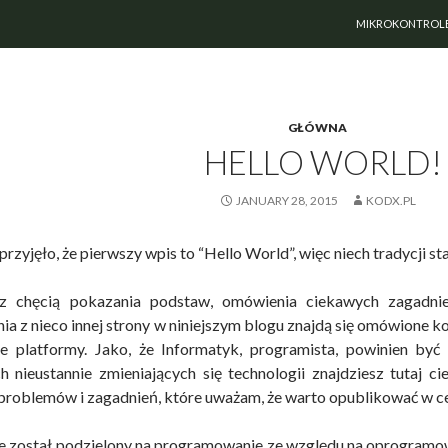
PRZEJDŹ DO TREŚ
MIKROKONTROLE
GŁÓWNA
HELLO WORLD!
JANUARY 28, 2015
KODX.PL
 przyjęło, że pierwszy wpis to “Hello World”, więc niech tradycji stan
 chęcią pokazania podstaw, omówienia ciekawych zagadnie
a z nieco innej strony w niniejszym blogu znajdą się omówione 
e platformy. Jako, że Informatyk, programista, powinien by
 nieustannie zmieniających się technologii znajdziesz tutaj c
problemów i zagadnień, które uważam, że warto opublikować w c
e został podzielony na programowanie ze względu na oprogramow