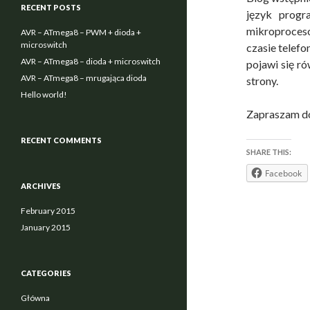
RECENT POSTS
język progr
mikroproceso
AVR – ATmega8 – PWM + dioda +
microswitch
czasie telef
AVR – ATmega8 – dioda + microswitch
pojawi się r
AVR – ATmega8 – mrugająca dioda
strony.
Hello world!
Zapraszam do 
RECENT COMMENTS
SHARE THIS:
Facebook
ARCHIVES
February 2015
January 2015
CATEGORIES
Główna