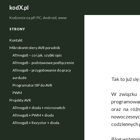
Szukaj
kodX.pl
Kodzenie na μP, PC, Android, www
STRONY
Kontakt
Mikrokontrolery AVR poradnik
ATmega8 – co i jak, szybki opis
ATmega8 – podstawowe podłączenie
ATmega8 – przygotowanie do pracy
avrdude
Tak to już się
Programator ISP do AVR
PWM
W związku z
Projekty AVR
programowani
ATmega8 + dioda + microswitch
oraz na różn
ATmega8 + PWM + dioda
nowoczesnych
ATmega8 + Rezystor + dioda
codziennych 
Blog wstępni