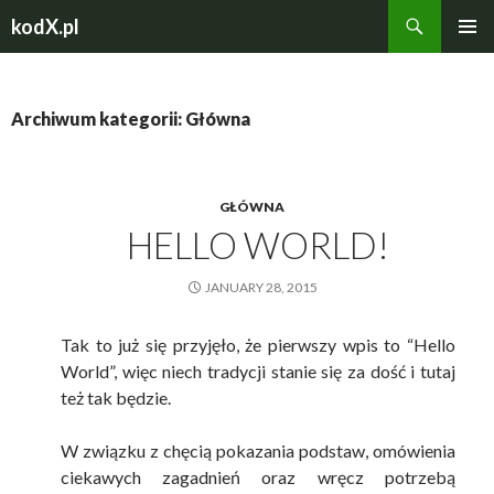
Szukaj
kodX.pl
PRZEJDŹ
MENU
DO
GŁÓWN
TREŚCI
Archiwum kategorii: Główna
GŁÓWNA
HELLO WORLD!
JANUARY 28, 2015
Tak to już się przyjęło, że pierwszy wpis to “Hello
World”, więc niech tradycji stanie się za dość i tutaj
też tak będzie.
W związku z chęcią pokazania podstaw, omówienia
ciekawych zagadnień oraz wręcz potrzebą