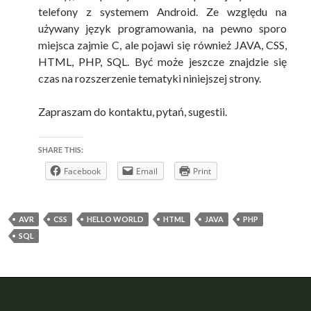
telefony z systemem Android. Ze względu na
używany język programowania, na pewno sporo
miejsca zajmie C, ale pojawi się również JAVA, CSS,
HTML, PHP, SQL. Być może jeszcze znajdzie się
czas na rozszerzenie tematyki niniejszej strony.
Zapraszam do kontaktu, pytań, sugestii.
SHARE THIS:
Facebook
Email
Print
AVR
CSS
HELLO WORLD
HTML
JAVA
PHP
SQL